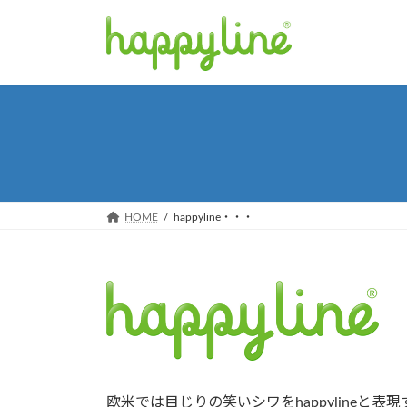
コ
ナ
ン
ビ
テ
ゲ
ン
ー
ツ
シ
へ
ョ
ス
ン
キ
に
ッ
移
プ
動
HOME
happyline・・・
欧米では目じりの笑いシワをhappylineと表